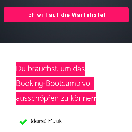
Ich will auf die Warteliste!
Du brauchst, um das
Booking-Bootcamp voll
ausschöpfen zu können:
(deine)
Musik