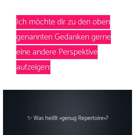
Ich
möchte dir zu den oben
genannten Gedanken gerne
eine andere Perspektive
aufzeigen:
✨ Was heißt »genug Repertoire«?