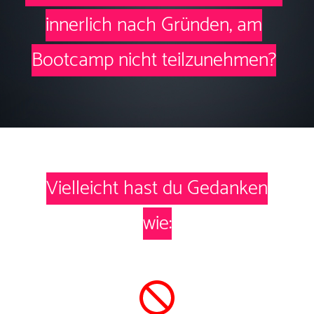
innerlich nach Gründen, am
Bootcamp nicht teilzunehmen?
Vielleicht hast du Gedanken
wie: