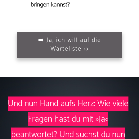
bringen kannst?
➡️ Ja, ich will auf die
Warteliste >>
Und nun Hand aufs Herz: Wie viele
Fragen hast du mit »Ja«
beantwortet?
Und suchst du nun