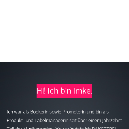
Hi! Ich bin Imke.
Ich war als Bookerin sowie Promoterin und bin als
Produkt- und Labelmanagerin seit über einem Jahrzehnt