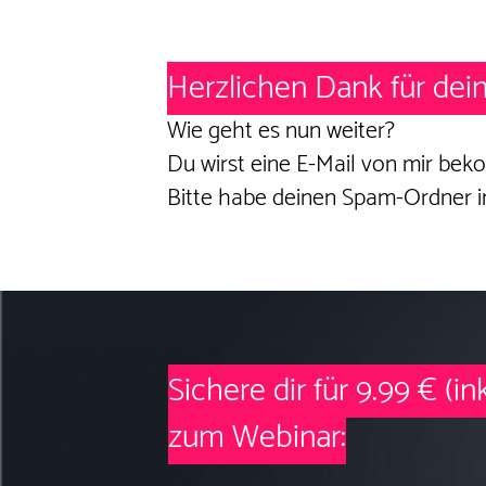
Herzlichen Dank für de
Wie geht es nun weiter?
Du wirst eine E-Mail von mir beko
Bitte habe deinen Spam-Ordner im
Sichere dir für 9.99 € (i
zum Webinar: