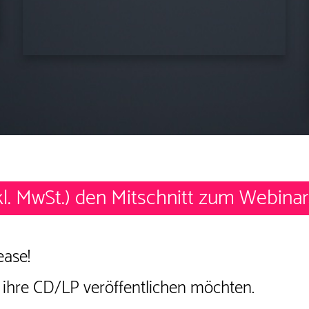
kl. MwSt.)
den
Mitschnitt
zum Webinar
ease!
4 ihre CD/LP veröffentlichen möchten.