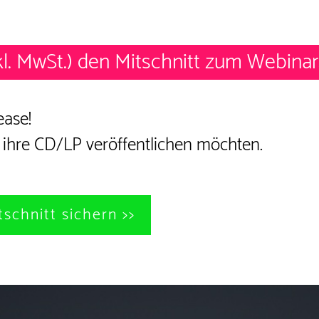
kl. MwSt.)
den
Mitschnitt
zum Webinar
ease!
4 ihre CD/LP veröffentlichen möchten.
tschnitt sichern >>