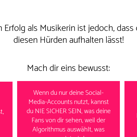
en
Erfolg als Musikerin
ist jedoch, dass 
diesen Hürden aufhalten lässt!
Mach dir eins bewusst:
Wenn du nur deine Social-
Media-Accounts nutzt, kannst
du NIE SICHER SEIN, was deine
t,
Fans von dir sehen, weil der
Algorithmus auswählt, was