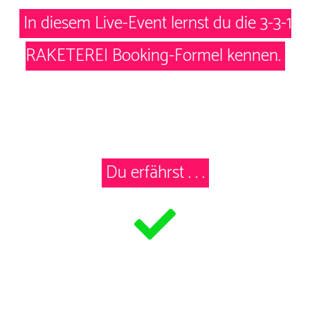
In diesem Live-Event lernst du die 3-3-1
RAKETEREI Booking-Formel kennen.
Du erfährst . . .
…
welche
3 Schritte
du gehen darfst, um
deinen Konzerte-Kalender zeit- und