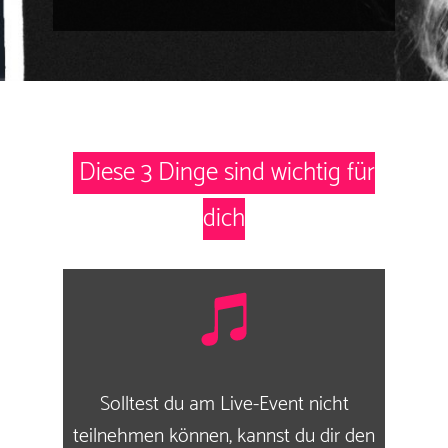
Diese
3 Dinge sind wichtig für
dich
Solltest du am Live-Event nicht
teilnehmen können, kannst du dir den