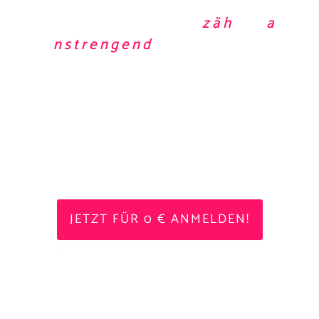
Booking fühlt sich derzeit
z ä h
und
a
n s t r e n g e n d
an. Und genau das
frustriert dich. Vielleicht verdrängst du
das Gefühl, Konzerte spielen zu wollen
und hältst dich mit deinem Brotjob so
busy, dass du vor dir rechtfertigen
kannst, dass du ja eigentlich eh keine
Zeit fürs Booking hast?
JETZT FÜR 0 € ANMELDEN!