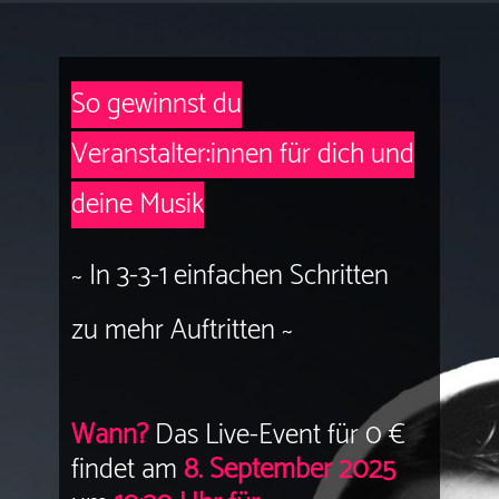
So gewinnst du
Veranstalter:innen für dich und
deine Musik
~
In 3-3-1 einfachen Schritten
zu mehr Auftritten
~
Wann?
Das Live-Event für 0 €
findet am
8
. September 2025