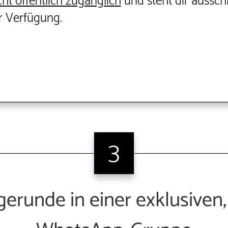
cht öffentlich zugänglich
und steht dir
ausschl
 Verfügung.
3
gerunde in einer exklusiven