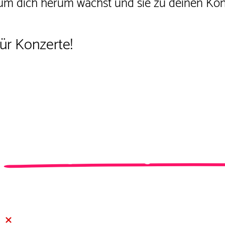
 um dich herum wächst und sie zu deinen K
ür Konzerte!
Gleichzeitig ist Booking mit einem
Denn eigentlich weißt du nicht …
… was eine gute Booking-E-Mail wirklich 