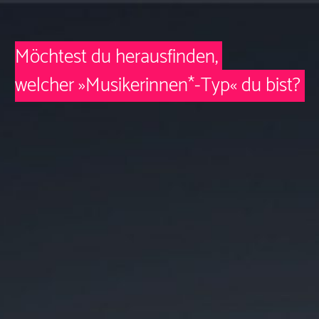
Möchtest du herausfinden,
welcher »Musikerinnen*-Typ« du bist?