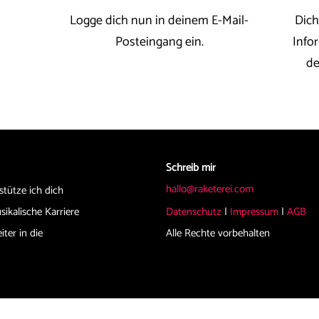
Logge dich nun in deinem E-Mail-
Dich
Posteingang ein.
Info
de
Schreib mir
hallo@raketerei.com
stütze ich dich
ikalische Karriere
Datenschutz
|
Impressum
|
AGB
ter in die
Alle Rechte vorbehalten