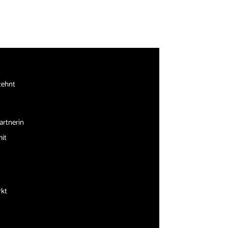
zehnt
artnerin
mit
rkt