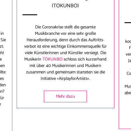
(TOKUNBO)
Die Coronakrise stellt die gesamte
 in
Musikbranche vor eine sehr große
 Sie
Herausforderung, denn durch das Auftritts-
koo
zt.
verbot ist eine wichtige Einkommensquelle für
F
ühl
viele Künstlerinnen und Künstler versiegt. Die
ve
ve
Musikerin
TOKUNBO
schloss sich kurzerhand
J
nen
mit über 40 Musikerinnen und Musikern
lte
zusammen und gemeinsam starteten sie die
Co
 es
Initiative »AirplayforArtists«.
 den
Mus
en?
abe
Mehr dazu
für
r