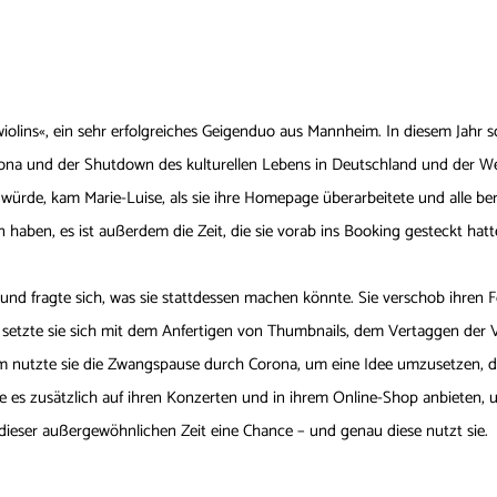
iolins«, ein sehr erfolgreiches Geigenduo aus Mannheim. In diesem Jahr so
ona und der Shutdown des kulturellen Lebens in Deutschland und der We
 würde, kam Marie-Luise, als sie ihre Homepage überarbeitete und alle b
en haben, es ist außerdem die Zeit, die sie vorab ins Booking gesteckt hatt
 und fragte sich, was sie stattdessen machen könnte. Sie verschob ihren 
setzte sie sich mit dem Anfertigen von Thumbnails, dem Vertaggen der V
nutzte sie die Zwangspause durch Corona, um eine Idee umzusetzen, die
hte es zusätzlich auf ihren Konzerten und in ihrem Online-Shop anbieten
 dieser außergewöhnlichen Zeit eine Chance – und genau diese nutzt sie.