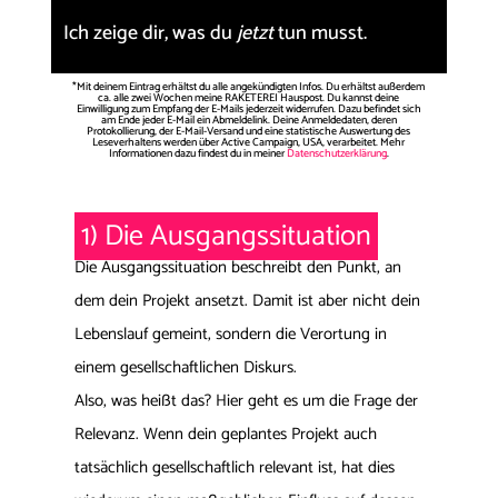
Ich zeige dir, was du
jetzt
tun musst.
*Mit deinem Eintrag erhältst du alle angekündigten Infos. Du erhältst außerdem
ca. alle zwei Wochen meine RAKETEREI Hauspost. Du kannst deine
Einwilligung zum Empfang der E-Mails jederzeit widerrufen. Dazu befindet sich
am Ende jeder E-Mail ein Abmeldelink. Deine Anmeldedaten, deren
Protokollierung, der E-Mail-Versand und eine statistische Auswertung des
Leseverhaltens werden über Active Campaign, USA, verarbeitet. Mehr
Informationen dazu findest du in meiner
Datenschutzerklärung
.
1) Die Ausgangssituation
Die Ausgangssituation beschreibt den Punkt, an
dem dein Projekt ansetzt. Damit ist aber nicht dein
Lebenslauf gemeint, sondern die Verortung in
einem gesellschaftlichen Diskurs.
Also, was heißt das? Hier geht es um die Frage der
Relevanz. Wenn dein geplantes Projekt auch
tatsächlich gesellschaftlich relevant ist, hat dies