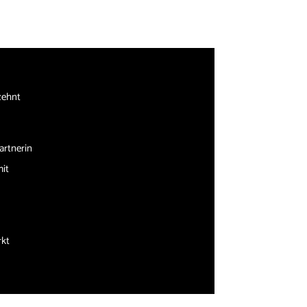
zehnt
artnerin
mit
rkt