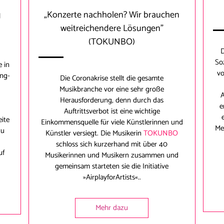
g
„Konzerte nachholen? Wir brauchen
weitreichendere Lösungen"
(TOKUNBO)
D
So
 in
vo
ing-
Die Coronakrise stellt die gesamte
-
Musikbranche vor eine sehr große
A
Herausforderung, denn durch das
e
Auftrittsverbot ist eine wichtige
eite
Einkommensquelle für viele Künstlerinnen und
Me
zu
Künstler versiegt. Die Musikerin
TOKUNBO
schloss sich kurzerhand mit über 40
uf
Musikerinnen und Musikern zusammen und
gemeinsam starteten sie die Initiative
»AirplayforArtists«..
Mehr dazu