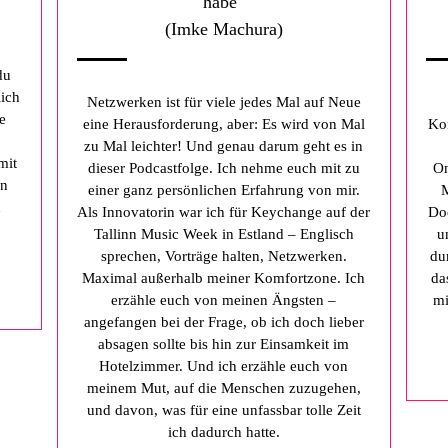
habe"
(
Imke Machura
)
du
lich
Netzwerken ist für viele jedes Mal auf Neue
e
eine Herausforderung, aber: Es wird von Mal
Kon
zu Mal leichter! Und genau darum geht es in
mit
dieser Podcastfolge. Ich nehme euch mit zu
On
un
einer ganz persönlichen Erfahrung von mir.
M
d
Als Innovatorin war ich für Keychange auf der
Do
Tallinn Music Week in Estland – Englisch
u
sprechen, Vorträge halten, Netzwerken.
du
Maximal außerhalb meiner Komfortzone. Ich
da
erzähle euch von meinen Ängsten –
mi
angefangen bei der Frage, ob ich doch lieber
absagen sollte bis hin zur Einsamkeit im
Hotelzimmer. Und ich erzähle euch von
meinem Mut, auf die Menschen zuzugehen,
und davon, was für eine unfassbar tolle Zeit
ich dadurch hatte.