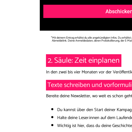
Abschicke
*Mit deinem Eintrag erhältst du alle angekündigten Infos. Du erhält
Abmeldelink. Deine Anmeldedaten, deren Protokollierung, der E-Mai
2. Säule: Zeit einplanen
In den zwei bis vier Monaten vor der Veröffen
Texte schreiben und vorformul
Bereite deine Newsletter, wo weit es schon geht
Du kannst über den Start deiner Kampag
Halte deine Leser:innen auf dem Laufen
Wichtig ist hier, dass du deine Geschicht