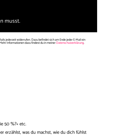
n musst.
ls jederzeit widerrufen. Dazu befindet sich am Ende jeder E-Mail ein
Mehr Informationen dazu findest du in meiner
Datenschutzerklärung
.
ie 50 %?« etc.
er erzählst, was du machst, wie du dich fühlst