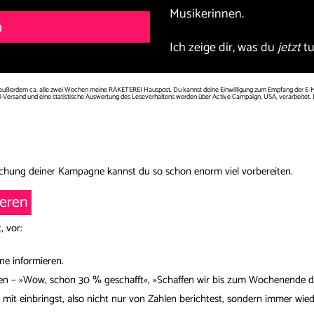
Musikerinnen.
n
Ich zeige dir, was du
jetzt
tu
st außerdem ca. alle zwei Wochen meine RAKETEREI Hauspost. Du kannst deine Einwilligung zum Empfang der E-Mai
l-Versand und eine statistische Auswertung des Leseverhaltens werden über Active Campaign, USA, verarbeitet. 
tlichung deiner Kampagne kannst du so schon enorm viel vorbereiten.
ieren
, vor:
ne informieren.
den – »Wow, schon 30 % geschafft«, »Schaffen wir bis zum Wochenende d
e mit einbringst, also nicht nur von Zahlen berichtest, sondern immer wied