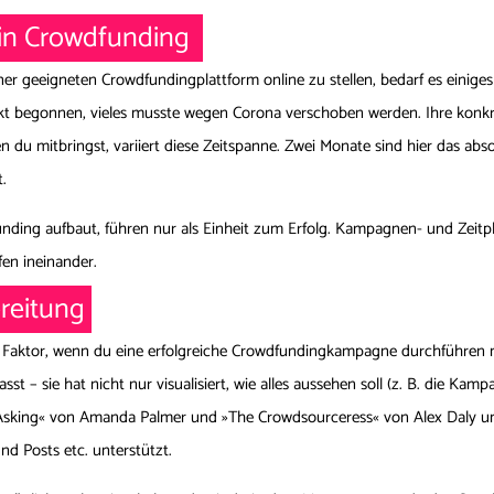
dein Crowdfunding
ner geeigneten Crowdfundingplattform online zu stellen, bedarf es einige
kt begonnen, vieles musste wegen Corona verschoben werden. Ihre konk
du mitbringst, variiert diese Zeitspanne. Zwei Monate sind hier das abso
.
unding aufbaut, führen nur als Einheit zum Erfolg. Kampagnen- und Zeit
fen ineinander.
ereitung
er Faktor, wenn du eine erfolgreiche Crowdfundingkampagne durchführen 
efasst – sie hat nicht nur visualisiert, wie alles aussehen soll (z. B. die 
f Asking« von Amanda Palmer und »The Crowdsourceress« von Alex Daly un
nd Posts etc. unterstützt.