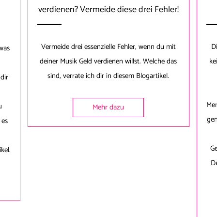
verdienen? Vermeide diese drei Fehler!
Vermeide drei essenzielle Fehler, wenn du mit
D
twas
deiner Musik Geld verdienen willst. Welche das
ke
sind, verrate ich dir in diesem Blogartikel.
dir
Men
u
Mehr dazu
gen
 es
Ge
kel.
D