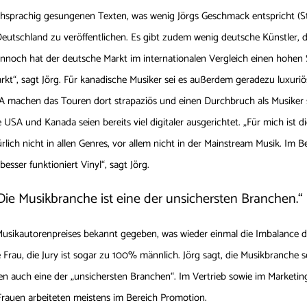
hsprachig gesungenen Texten, was wenig Jörgs Geschmack entspricht (S
Deutschland zu veröffentlichen. Es gibt zudem wenig deutsche Künstler, d
 Dennoch hat der deutsche Markt im internationalen Vergleich einen hohen 
rkt“, sagt Jörg. Für kanadische Musiker sei es außerdem geradezu luxur
A machen das Touren dort strapaziös und einen Durchbruch als Musiker 
e USA und Kanada seien bereits viel digitaler ausgerichtet. „Für mich ist
türlich nicht in allen Genres, vor allem nicht in der Mainstream Musik. Im 
besser funktioniert Vinyl“, sagt Jörg.
ie Musikbranche ist eine der unsichersten Branchen.“
usikautorenpreises bekannt gegeben, was wieder einmal die Imbalance de
 Frau, die Jury ist sogar zu 100% männlich. Jörg sagt, die Musikbranche 
auch eine der „unsichersten Branchen“. Im Vertrieb sowie im Marketing,
 Frauen arbeiteten meistens im Bereich Promotion.