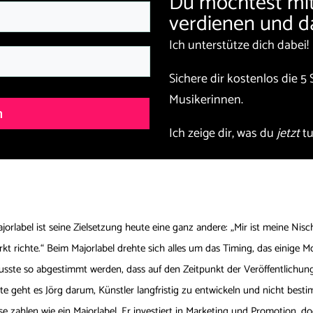
Du möchtest mit
verdienen und d
Ich unterstütze dich dabei!
Sichere dir kostenlos die
5 
Musikerinnen.
n
Ich zeige dir, was du
jetzt
tu
orlabel ist seine Zielsetzung heute eine ganz andere: „Mir ist meine Nis
rkt richte.“ Beim Majorlabel drehte sich alles um das Timing, das einige M
e so abgestimmt werden, dass auf den Zeitpunkt der Veröffentlichung das 
eute geht es Jörg darum, Künstler langfristig zu entwickeln und nicht best
se zahlen wie ein Majorlabel. Er investiert in Marketing und Promotion, do