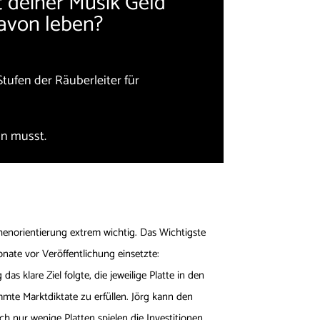
 deiner Musik Geld
avon leben?
Stufen der Räuberleiter für
n musst.
chenorientierung extrem wichtig. Das Wichtigste
onate vor Veröffentlichung einsetzte:
klare Ziel folgte, die jeweilige Platte in den
immte Marktdiktate zu erfüllen. Jörg kann den
ch nur wenige Platten spielen die Investitionen