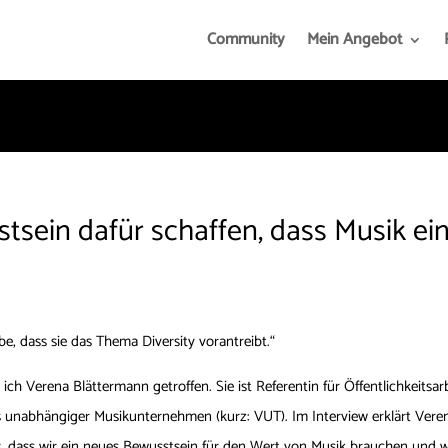
Community
Mein Angebot
tsein dafür schaffen, dass Musik ein
be, dass sie das Thema Diversity vorantreibt.“
 ich Verena Blättermann getroffen. Sie ist Referentin für Öffentlichkeits
s unabhängiger Musikunternehmen (kurz: VUT). Im Interview erklärt Vere
, dass wir ein neues Bewusstsein für den Wert von Musik brauchen und wi