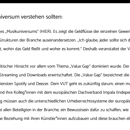
versum verstehen sollten:
s „Musikuniversums“ (HIER). Es zeigt die Geldflüsse der einzelnen Gewer
Strukturen der Branche auseinandersetzen. „Ich glaube, jeder sollte sich
, wohin das Geld fließt und woher es kommt.“ Deshalb veranstaltet de
 politischer Hinsicht vor allem vom Thema „Value Gap“ dominiert wurde. De
treaming und Downloads erwirtschaftet. Die „Value Gap“ bezeichnet di
 Diensten Spotify und Deezer. Dem VUT geht es zukünftig darum, einen ma
na und ihre Kolleg*innen mit dem europäischen Dachverband Impala (Indepe
ng müssen auch die unterschiedlichen Urheberrechtssysteme der europäis
bei allen Beteiligten in der Branche, ein Bewusstsein dafür zu schaffen, wi
he Beziehung mit ihren Künstler*innen aufzubauen und diese brauchen ebe