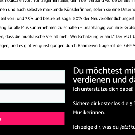
 altmodische Wort Tonträgerhersteller, denn der Verband wurde bereits 
innen und auch selbstvermarktende Künstler*innen, sofern sie eine Unte
eil von rund 35% und bestreitet sogar 80% der Neuveröffentlichungen! Da
g für alle Musikunternehmen zu schaffen – unabhängig von ihrer Größe.
en, dass die musikalische Vielfalt mehr Wertschätzung erfährt.“ Der VUT b
ragen, und es gibt Vergünstigungen durch Rahmenverträge mit der GEMA
Du möchtest mit
verdienen und d
Ich unterstütze dich dabei!
Sichere dir kostenlos die
5 
Musikerinnen.
n
Ich zeige dir, was du
jetzt
tu