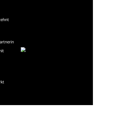
zehnt
artnerin
mit
rkt