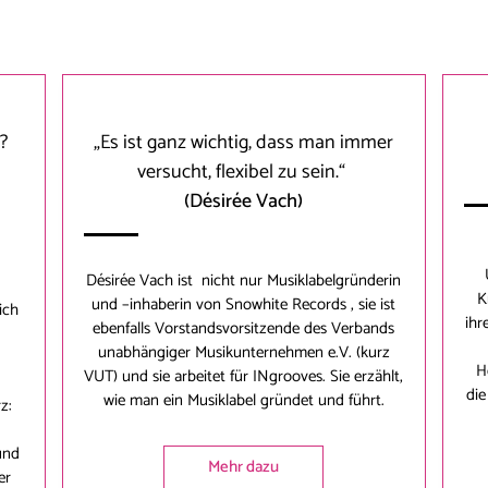
?
„Es ist ganz wichtig, dass man immer
versucht, flexibel zu sein.“
(Désirée Vach)
U
Désirée Vach
ist nicht nur Musiklabelgründerin
K
und –inhaberin von Snowhite Records , sie ist
ich
ihr
ebenfalls Vorstandsvorsitzende des Verbands
unabhängiger Musikunternehmen e.V. (kurz
H
VUT) und sie arbeitet für INgrooves. Sie erzählt,
di
wie man ein Musiklabel gründet und führt.
z:
und
Mehr dazu
er