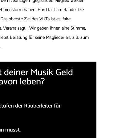
in den Neunzigern gegründet. Mitglied werden
rnehmensform haben. Hard fact am Rande: Die
s oberste Ziel des VUTs ist es, faire
 Verena sagt: „Wir geben ihnen eine Stimme,
ietet Beratung für seine Mitglieder an, z.B. zum
.
 deiner Musik Geld
avon leben?
Stufen der Räuberleiter für
n musst.