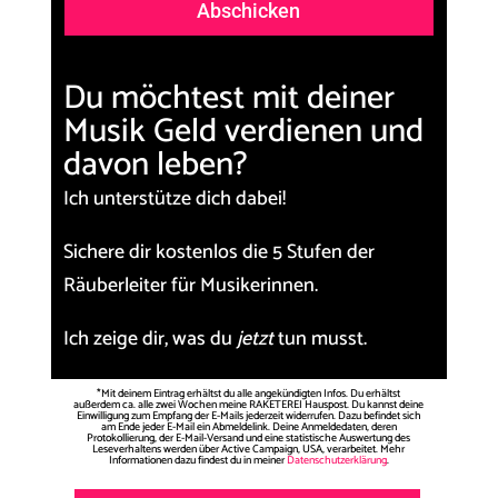
Abschicken
Du möchtest mit deiner
Musik Geld verdienen und
davon leben?
Ich unterstütze dich dabei!
Sichere dir kostenlos die
5 Stufen der
Räuberleiter für Musikerinnen.
Ich zeige dir, was du
jetzt
tun musst.
*Mit deinem Eintrag erhältst du alle angekündigten Infos. Du erhältst
außerdem ca. alle zwei Wochen meine RAKETEREI Hauspost. Du kannst deine
Einwilligung zum Empfang der E-Mails jederzeit widerrufen. Dazu befindet sich
am Ende jeder E-Mail ein Abmeldelink. Deine Anmeldedaten, deren
Protokollierung, der E-Mail-Versand und eine statistische Auswertung des
Leseverhaltens werden über Active Campaign, USA, verarbeitet. Mehr
Informationen dazu findest du in meiner
Datenschutzerklärung
.