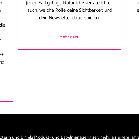
er
jeden Fall gelingt. Natürliche verrate ich dir
n
auch, welche Rolle deine Sichtbarkeit und
e
dein Newsletter dabei spielen.
die
Mehr dazu
r
uch
und
oterin und bin als Produkt- und Labelmanagerin seit mehr als einem Jahr