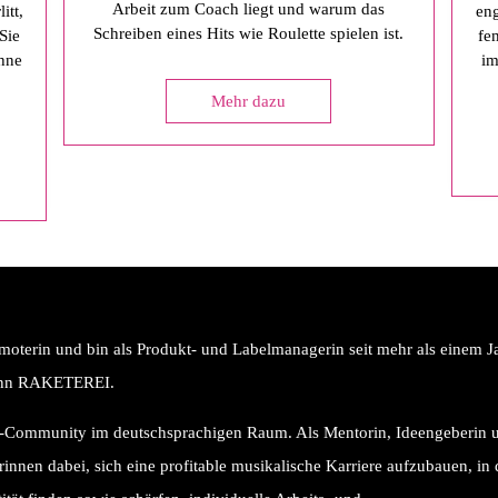
Arbeit zum Coach liegt und warum das
itt,
eng
Schreiben eines Hits wie Roulette spielen ist.
Sie
fe
ühne
im
h
Mehr dazu
moterin und bin als Produkt- und Labelmanagerin seit mehr als einem J
 dann RAKETEREI.
n-Community im deutschsprachigen Raum. Als Mentorin, Ideengeberin 
erinnen dabei, sich eine profitable musikalische Karriere aufzubauen, in