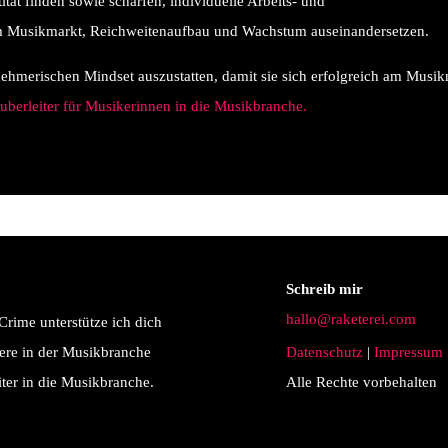
ät finden sowie schärfen, individuelle Arbeits- und
 im Musikmarkt, Reichweitenaufbau und Wachstum auseinandersetzen.
nehmerischen Mindset auszustatten, damit sie sich erfolgreich am Musi
berleiter für Musikerinnen in die Musikbranche.
Schreib mir
hallo@raketerei.com
Crime unterstütze ich dich
iere in der Musikbranche
Datenschutz
|
Impressum
ter in die Musikbranche.
Alle Rechte vorbehalten