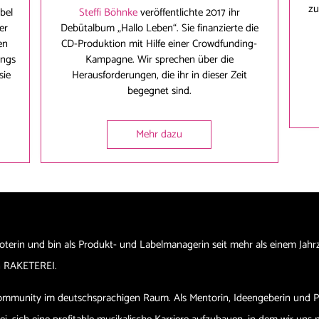
zu
bel
Steffi Böhnke
veröffentlichte 2017 ihr
er
Debütalbum „Hallo Leben“. Sie finanzierte die
en
CD-Produktion mit Hilfe einer Crowdfunding-
ongs
Kampagne. Wir sprechen über die
sie
Herausforderungen, die ihr in dieser Zeit
begegnet sind.
Mehr dazu
oterin und bin als Produkt- und Labelmanagerin seit mehr als einem Jahr
ann RAKETEREI.
Community im deutschsprachigen Raum. Als Mentorin, Ideengeberin und P