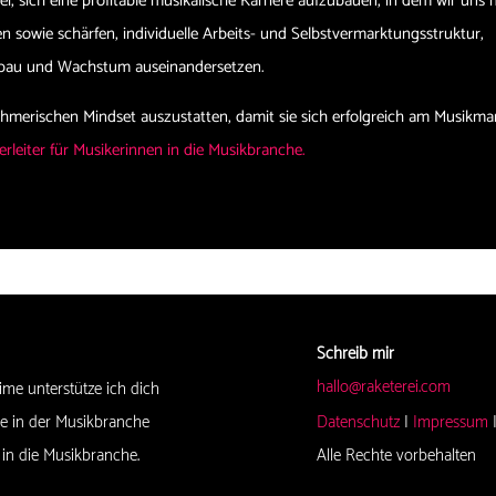
ei, sich eine profitable musikalische Karriere aufzubauen, in dem wir uns 
 sowie schärfen, individuelle Arbeits- und Selbstvermarktungsstruktur,
ufbau und Wachstum auseinandersetzen.
ehmerischen Mindset auszustatten, damit sie sich erfolgreich am Musikma
rleiter für Musikerinnen in die Musikbranche.
Schreib mir
hallo@raketerei.com
ime unterstütze ich dich
re in der Musikbranche
Datenschutz
|
Impressum
 in die Musikbranche.
Alle Rechte vorbehalten