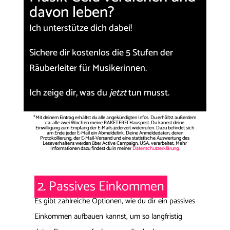
davon leben?
Ich unterstütze dich dabei!
Sichere dir kostenlos die
5 Stufen der
Räuberleiter für Musikerinnen.
Ich zeige dir, was du
jetzt
tun musst.
*Mit deinem Eintrag erhältst du alle angekündigten Infos. Du erhältst außerdem
ca. alle zwei Wochen meine RAKETEREI Hauspost. Du kannst deine
Einwilligung zum Empfang der E-Mails jederzeit widerrufen. Dazu befindet sich
am Ende jeder E-Mail ein Abmeldelink. Deine Anmeldedaten, deren
Protokollierung, der E-Mail-Versand und eine statistische Auswertung des
Leseverhaltens werden über Active Campaign, USA, verarbeitet. Mehr
Informationen dazu findest du in meiner
Datenschutzerklärung
.
2. Passives Einkommen
Es gibt zahlreiche Optionen, wie du dir ein passives
Einkommen aufbauen kannst, um so langfristig