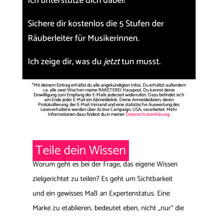
Ich unterstütze dich dabei!
Sichere dir kostenlos die
5 Stufen der
Räuberleiter für Musikerinnen.
Ich zeige dir, was du
jetzt
tun musst.
*Mit deinem Eintrag erhältst du alle angekündigten Infos. Du erhältst außerdem
ca. alle zwei Wochen meine RAKETEREI Hauspost. Du kannst deine
Einwilligung zum Empfang der E-Mails jederzeit widerrufen. Dazu befindet sich
am Ende jeder E-Mail ein Abmeldelink. Deine Anmeldedaten, deren
Protokollierung, der E-Mail-Versand und eine statistische Auswertung des
Leseverhaltens werden über Active Campaign, USA, verarbeitet. Mehr
Informationen dazu findest du in meiner
Datenschutzerklärung
.
Teile dein Wissen
Worum geht es bei der Frage, das eigene Wissen
zielgerichtet zu teilen? Es geht um Sichtbarkeit
und ein gewisses Maß an Expertenstatus. Eine
Marke zu etablieren, bedeutet eben, nicht „nur“ die