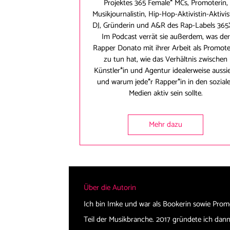
Projektes 365 Female* MCs, Promoterin,
Musikjournalistin, Hip-Hop-Aktivistin-Aktivis
DJ, Gründerin und A&R des Rap-Labels 365
Im Podcast verrät sie außerdem, was der
Rapper Donato mit ihrer Arbeit als Promote
zu tun hat, wie das Verhältnis zwischen
Künstler*in und Agentur idealerweise aussi
und warum jede*r Rapper*in in den sozial
Medien aktiv sein sollte.
Mehr dazu
Über die Autorin
Ich bin Imke und war als Bookerin sowie Prom
Teil der Musikbranche. 2017 gründete ich d