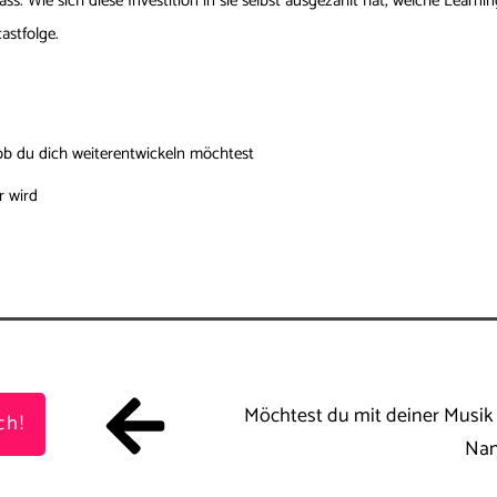
ass. Wie sich diese Investition in sie selbst ausgezahlt hat, welche Learn
astfolge.
ob du dich weiterentwickeln möchtest
r wird
Möchtest du mit deiner Musik
ch!
Nan