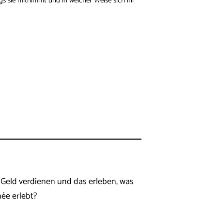
ings sie mitnimmt und in welcher Weise sich ihr
 Geld verdienen und das erleben, was
ée erlebt?