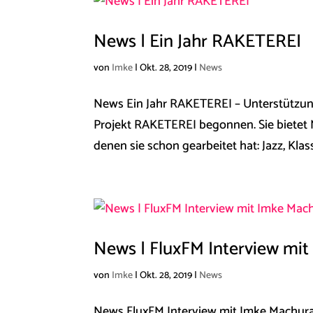
News | Ein Jahr RAKETEREI
von
Imke
|
Okt. 28, 2019
|
News
News ​Ein Jahr ​RAKETEREI – Unterstützu
Projekt ​RAKETEREI begonnen. Sie bietet
denen sie schon gearbeitet hat: Jazz, Klass
News | FluxFM Interview mi
von
Imke
|
Okt. 28, 2019
|
News
News ​FluxFM Interview mit Imke Machur