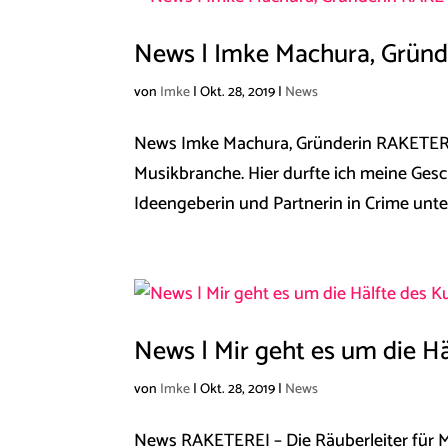
News | Imke Machura, Grün
von
Imke
|
Okt. 28, 2019
|
News
News ​​Imke Machura, Gründerin RAKETER
Musikbranche. Hier durfte ich meine Gesc
Ideengeberin und Partnerin in Crime unter
News | Mir geht es um die H
von
Imke
|
Okt. 28, 2019
|
News
News ​R​AKETEREI – Die Räuberleiter für M